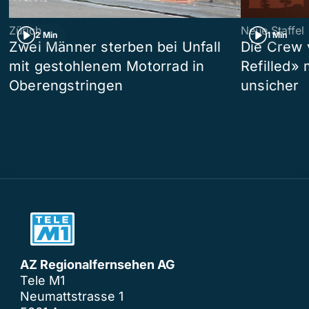
Zürich
Neue Staffel
2 Min
1 Min
Zwei Männer sterben bei Unfall
Die Crew 
mit gestohlenem Motorrad in
Refilled»
Oberengstringen
unsicher
AZ Regionalfernsehen AG
Tele M1
Neumattstrasse 1