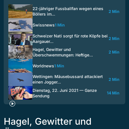
22-jähriger Fussballfan wegen eines
2 Min
Böllers im…
Swissnews
1 Min
Schweizer Nati sorgt für rote Köpfe bei
2 Min
Aargauer…
Hagel, Gewitter und
2 Min
Überschwemmungen: Heftige…
Worldnews
1 Min
Wettingen: Mäusebussard attackiert
2 Min
einen Jogger…
Dienstag, 22. Juni 2021 — Ganze
14 Min
Sendung
Hagel, Gewitter und