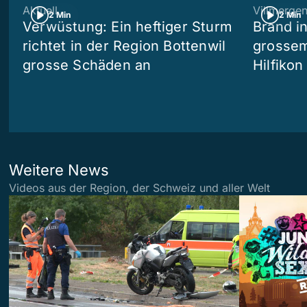
Aktuell
Villmerge
2 Min
2 Min
Verwüstung: Ein heftiger Sturm
Brand i
richtet in der Region Bottenwil
grossem
grosse Schäden an
Hilfikon
Weitere News
Videos aus der Region, der Schweiz und aller Welt