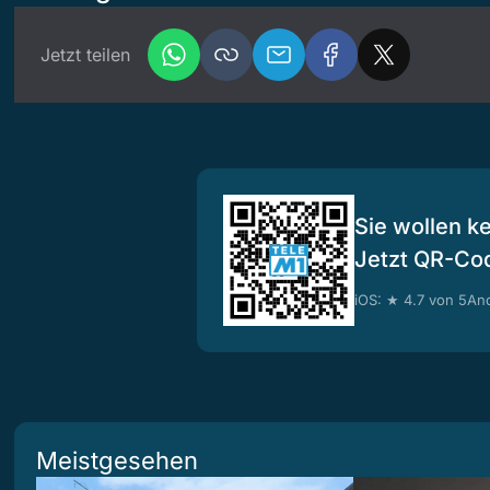
Jetzt teilen
Sie wollen k
Jetzt QR-Co
iOS: ★ 4.7 von 5
And
Meistgesehen