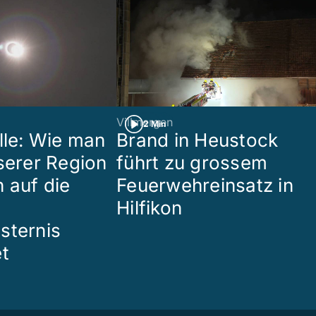
Villmergen
2 Min
lle: Wie man
Brand in Heustock
nserer Region
führt zu grossem
 auf die
Feuerwehreinsatz in
Hilfikon
sternis
et