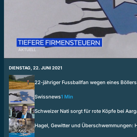
DIENSTAG, 22. JUNI 2021
22-jähriger Fussballfan wegen eines Böller
Swissnews
1 Min
Schweizer Nati sorgt für rote Köpfe bei Aar
Hagel, Gewitter und Überschwemmungen: 