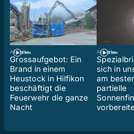
Aktuell
Aktuell
3 Min
2 Min
Grossaufgebot: Ein
Spezialbri
Brand in einem
sich in u
Heustock in Hilfikon
am besten
beschäftigt die
partielle
Feuerwehr die ganze
Sonnenfin
Nacht
vorbereit