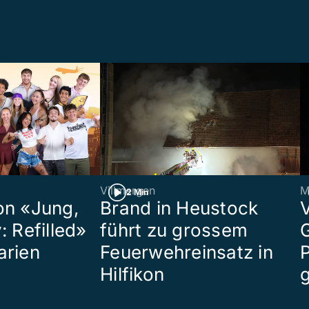
Villmergen
M
2 Min
on «Jung,
Brand in Heustock
: Refilled»
führt zu grossem
arien
Feuerwehreinsatz in
P
Hilfikon