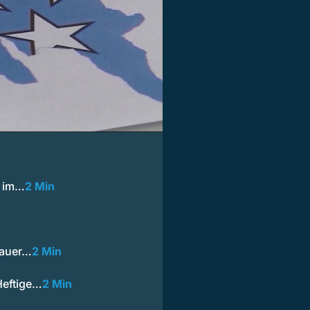
s im…
2 Min
gauer…
2 Min
Heftige…
2 Min