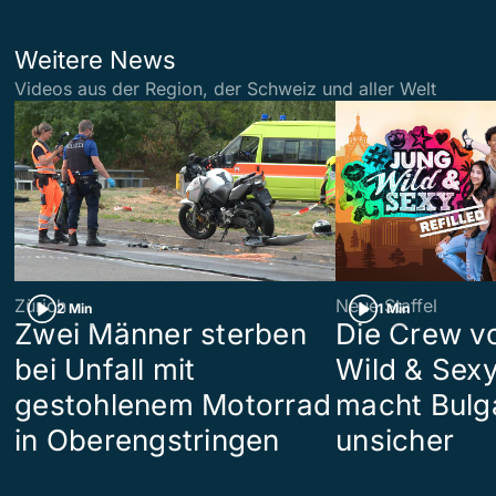
Weitere News
Videos aus der Region, der Schweiz und aller Welt
Zürich
Neue Staffel
2 Min
1 Min
Zwei Männer sterben
Die Crew v
bei Unfall mit
Wild & Sexy
gestohlenem Motorrad
macht Bulg
in Oberengstringen
unsicher