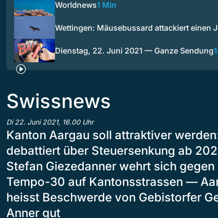
Worldnews
1 Min
Wettingen: Mäusebussard attackiert einen
Dienstag, 22. Juni 2021 — Ganze Sendung
1
Swissnews
Di 22. Juni 2021, 16.00 Uhr
Kanton Aargau soll attraktiver werden
debattiert über Steuersenkung ab 20
Stefan Giezedanner wehrt sich gegen
Tempo-30 auf Kantonsstrassen — Aa
heisst Beschwerde von Gebistorfer Ge
Anner gut