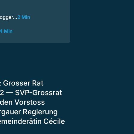
 Jogger…
2 Min
4 Min
: Grosser Rat
22 — SVP-Grossrat
 den Vorstoss
rgauer Regierung
meinderätin Cécile