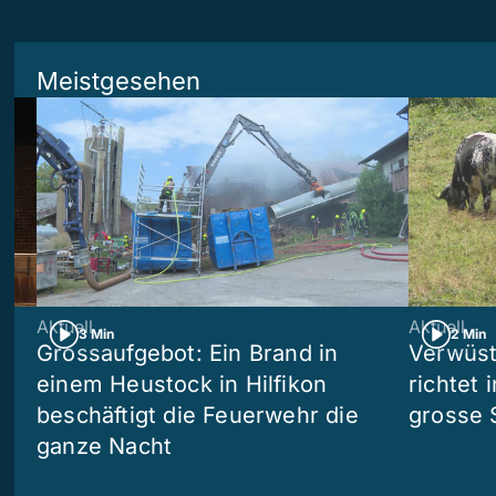
Meistgesehen
Aktuell
Aktuell
3 Min
2 Min
Grossaufgebot: Ein Brand in
Verwüst
einem Heustock in Hilfikon
richtet 
beschäftigt die Feuerwehr die
grosse 
ganze Nacht