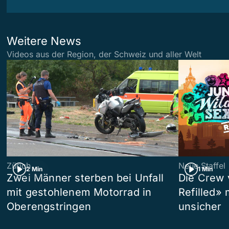
Weitere News
Videos aus der Region, der Schweiz und aller Welt
Zürich
Neue Staffel
2 Min
1 Min
Zwei Männer sterben bei Unfall
Die Crew 
mit gestohlenem Motorrad in
Refilled»
Oberengstringen
unsicher