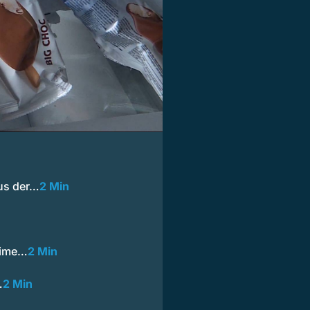
aus der…
2 Min
eime…
2 Min
…
2 Min