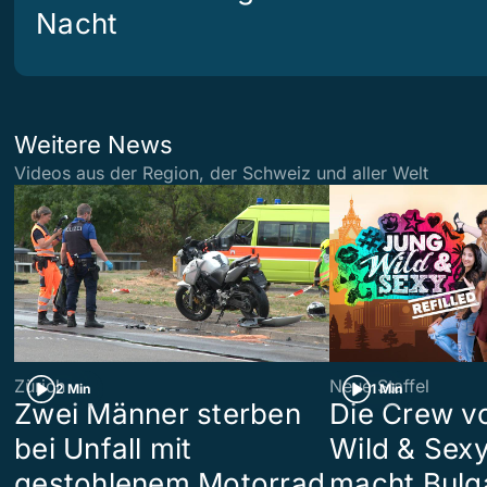
Nacht
Weitere News
Videos aus der Region, der Schweiz und aller Welt
Zürich
Neue Staffel
2 Min
1 Min
Zwei Männer sterben
Die Crew v
bei Unfall mit
Wild & Sexy
gestohlenem Motorrad
macht Bulg