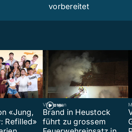
vorbereitet
Villmergen
M
2 Min
on «Jung,
Brand in Heustock
: Refilled»
führt zu grossem
arien
Feuerwehreinsatz in
P