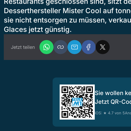
Restaurants geschlossen sind, sitzt d
Desserthersteller Mister Cool auf to
sie nicht entsorgen zu müssen, verkauf
Glaces jetzt günstig.
Jetzt teilen
Sie wollen k
Jetzt QR-Co
iOS: ★ 4.7 von 5
And