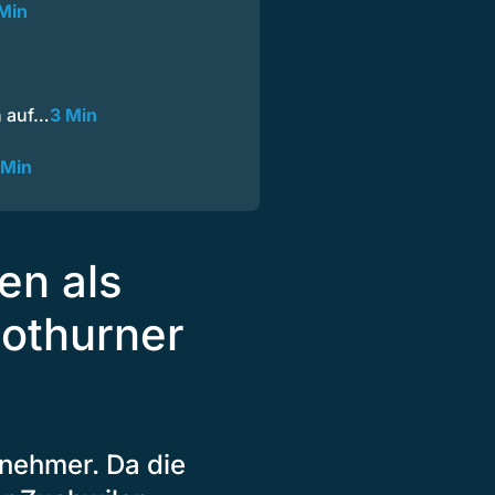
Min
n auf…
3 Min
 Min
en als
lothurner
nehmer. Da die