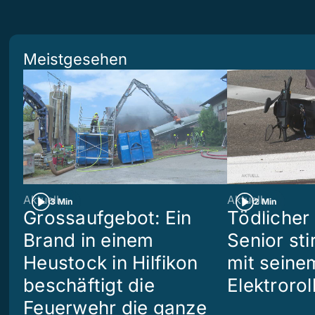
Meistgesehen
Aktuell
Aktuell
3 Min
2 Min
Grossaufgebot: Ein
Tödlicher 
Brand in einem
Senior sti
Heustock in Hilfikon
mit seine
beschäftigt die
Elektrorol
Feuerwehr die ganze