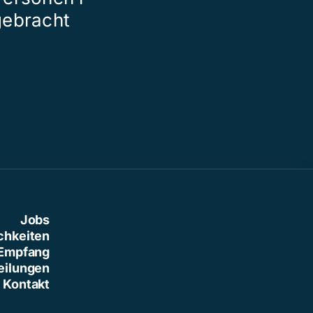
gebracht
der grossen 
Jobs
chkeiten
Empfang
eilungen
Kontakt