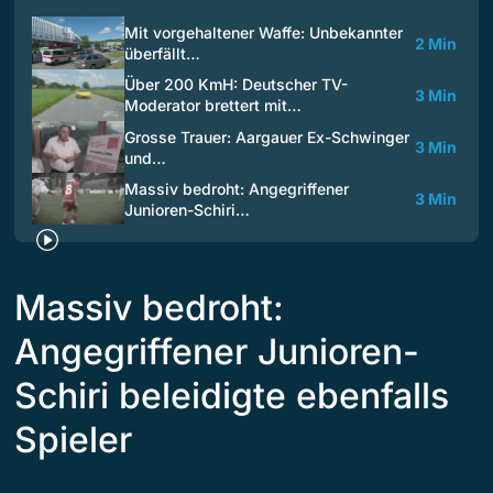
Mit vorgehaltener Waffe: Unbekannter
2 Min
überfällt…
Über 200 KmH: Deutscher TV-
3 Min
Moderator brettert mit…
Grosse Trauer: Aargauer Ex-Schwinger
3 Min
und…
Massiv bedroht: Angegriffener
3 Min
Junioren-Schiri…
Massiv bedroht:
Angegriffener Junioren-
Schiri beleidigte ebenfalls
Spieler