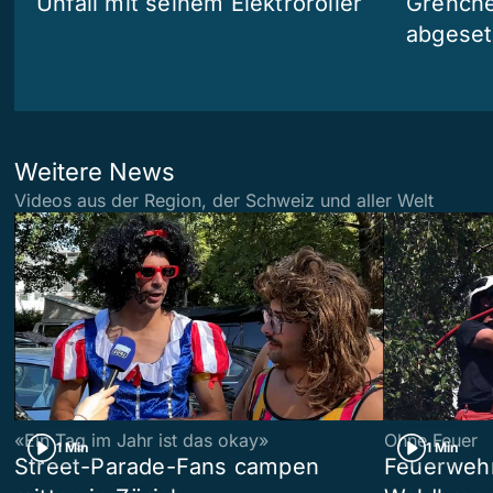
Unfall mit seinem Elektroroller
Grenchen
abgeset
Weitere News
Videos aus der Region, der Schweiz und aller Welt
«Ein Tag im Jahr ist das okay»
Ohne Feuer
1 Min
1 Min
Street-Parade-Fans campen
Feuerwehr 