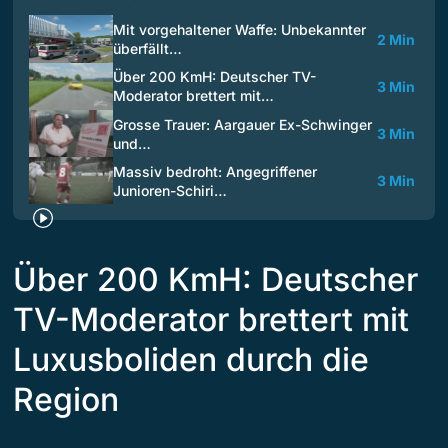
Mit vorgehaltener Waffe: Unbekannter
2 Min
überfällt…
Über 200 KmH: Deutscher TV-
3 Min
Moderator brettert mit…
Grosse Trauer: Aargauer Ex-Schwinger
3 Min
und…
Massiv bedroht: Angegriffener
3 Min
Junioren-Schiri…
Über 200 KmH: Deutscher
TV-Moderator brettert mit
Luxusboliden durch die
Region