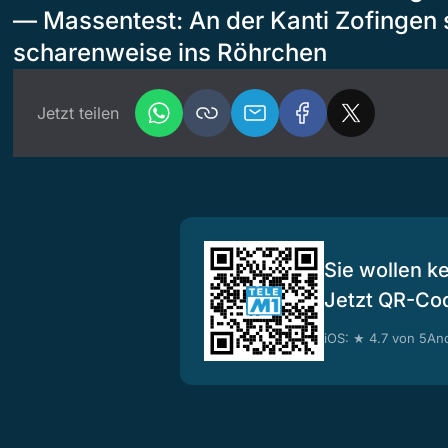
— Massentest: An der Kanti Zofingen 
scharenweise ins Röhrchen
Jetzt teilen
Sie wollen k
Jetzt QR-Co
iOS: ★ 4.7 von 5
And