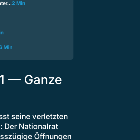
nter…
2 Min
in
6 Min
21 — Ganze
sst seine verletzten
: Der Nationalrat
osszügige Öffnungen