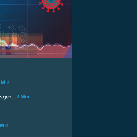
 Min
gösgen…
2 Min
 Min