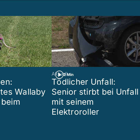
Aktuell
2 Min
en:
Tödlicher Unfall:
tes Wallaby
Senior stirbt bei Unfall
r beim
mit seinem
Elektroroller