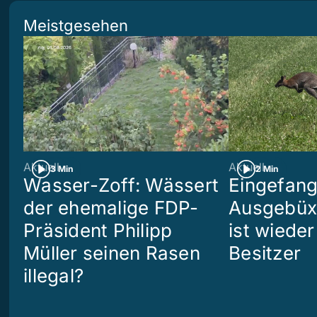
Meistgesehen
Aktuell
Aktuell
3 Min
2 Min
Wasser-Zoff: Wässert
Eingefang
der ehemalige FDP-
Ausgebüx
Präsident Philipp
ist wiede
Müller seinen Rasen
Besitzer
illegal?