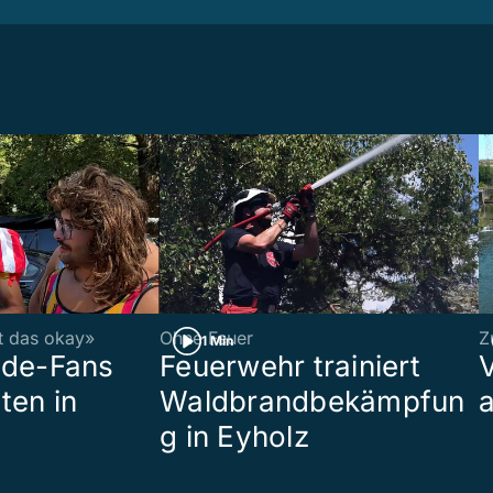
st das okay»
Ohne Feuer
Z
1 Min
ade-Fans
Feuerwehr trainiert
ten in
Waldbrandbekämpfun
a
g in Eyholz