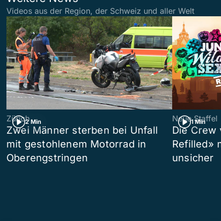
Videos aus der Region, der Schweiz und aller Welt
Zürich
Neue Staffel
2 Min
1 Min
Zwei Männer sterben bei Unfall
Die Crew 
mit gestohlenem Motorrad in
Refilled»
Oberengstringen
unsicher