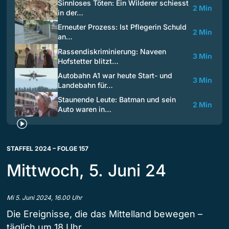
Sinnloses Töten: Ein Wilderer schiesst
2 Min
in der…
Erneuter Prozess: Ist Pflegerin Schuld
2 Min
an…
Rassendiskriminierung: Naveen
3 Min
Hofstetter blitzt…
Autobahn A1 war heute Start- und
3 Min
Landebahn für…
Staunende Leute: Batman und sein
2 Min
Auto waren in…
STAFFEL 2024 – FOLGE 157
Mittwoch, 5. Juni 24
Mi 5. Juni 2024, 16.00 Uhr
Die Ereignisse, die das Mittelland bewegen –
täglich um 18 Uhr.