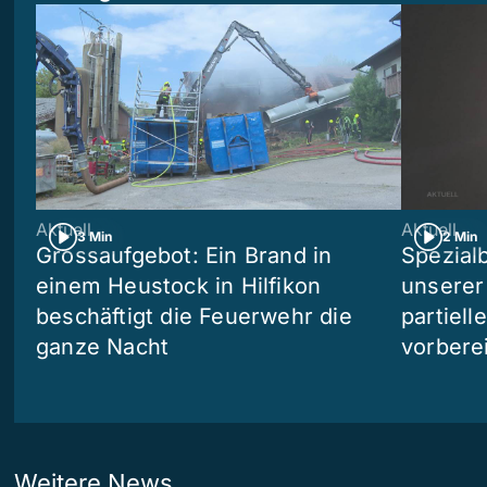
Aktuell
Aktuell
3 Min
2 Min
Grossaufgebot: Ein Brand in
Spezialb
einem Heustock in Hilfikon
unserer
beschäftigt die Feuerwehr die
partiell
ganze Nacht
vorberei
Weitere News