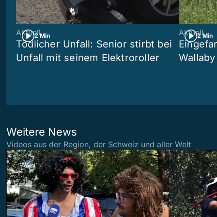
Aktuell
Aktuell
2 Min
2 Min
Tödlicher Unfall: Senior stirbt bei
Eingefa
Unfall mit seinem Elektroroller
Wallaby
Weitere News
Videos aus der Region, der Schweiz und aller Welt