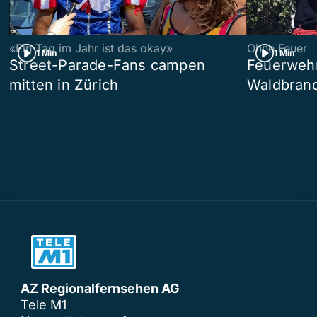
«Ein Tag im Jahr ist das okay»
Ohne Feuer
1 Min
1 Min
Street-Parade-Fans campen
Feuerwehr 
mitten in Zürich
Waldbrand
AZ Regionalfernsehen AG
Tele M1