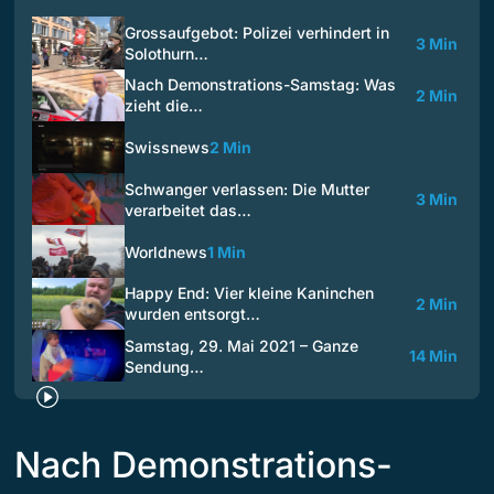
Grossaufgebot: Polizei verhindert in
3 Min
Solothurn…
Nach Demonstrations-Samstag: Was
2 Min
zieht die…
Swissnews
2 Min
Schwanger verlassen: Die Mutter
3 Min
verarbeitet das…
Worldnews
1 Min
Happy End: Vier kleine Kaninchen
2 Min
wurden entsorgt…
Samstag, 29. Mai 2021 – Ganze
14 Min
Sendung…
Nach Demonstrations-