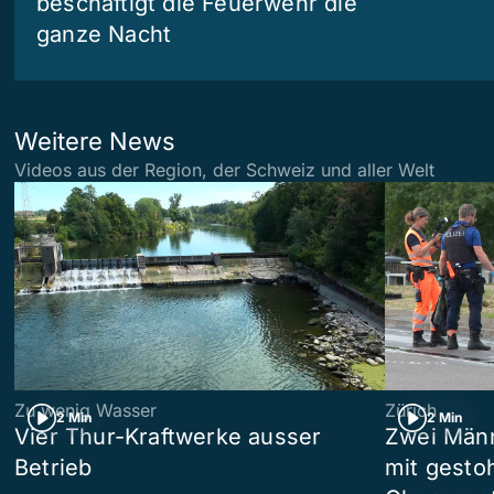
beschäftigt die Feuerwehr die
ganze Nacht
Weitere News
Videos aus der Region, der Schweiz und aller Welt
Zu wenig Wasser
Zürich
2 Min
2 Min
Vier Thur-Kraftwerke ausser
Zwei Männ
Betrieb
mit gesto