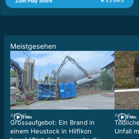
Zum Play Store
★ 4.5 von 5
Meistgesehen
Aktuell
Aktuell
3 Min
2 Min
Grossaufgebot: Ein Brand in
Tödliche
einem Heustock in Hilfikon
Unfall m