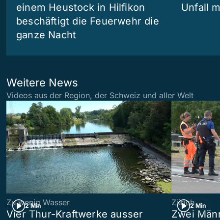
einem Heustock in Hilfikon
Unfall m
beschäftigt die Feuerwehr die
ganze Nacht
Weitere News
Videos aus der Region, der Schweiz und aller Welt
Zu wenig Wasser
Zürich
2 Min
2 Min
Vier Thur-Kraftwerke ausser
Zwei Männ