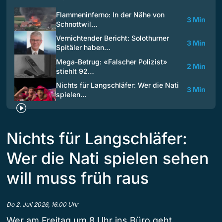
Flammeninferno: In der Nähe von
3 Min
Schnottwil…
Vernichtender Bericht: Solothurner
3 Min
Spitäler haben…
Mega-Betrug: «Falscher Polizist»
2 Min
stiehlt 92…
Nichts für Langschläfer: Wer die Nati
3 Min
spielen…
Nichts für Langschläfer:
Wer die Nati spielen sehen
will muss früh raus
Do 2. Juli 2026, 16.00 Uhr
Wer am Freitag um 8 Uhr ins Büro geht,