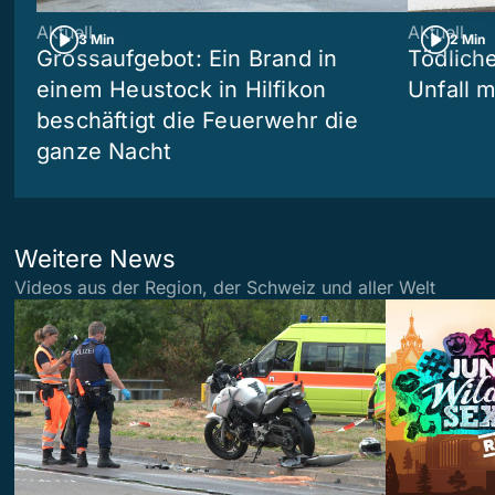
Aktuell
Aktuell
3 Min
2 Min
Grossaufgebot: Ein Brand in
Tödliche
einem Heustock in Hilfikon
Unfall m
beschäftigt die Feuerwehr die
ganze Nacht
Weitere News
Videos aus der Region, der Schweiz und aller Welt