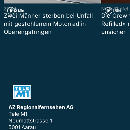
Zürich
Neue Staffel
2 Min
1 Min
Zwei Männer sterben bei Unfall
Die Crew 
mit gestohlenem Motorrad in
Refilled»
Oberengstringen
unsicher
AZ Regionalfernsehen AG
Tele M1
Neumattstrasse 1
5001 Aarau