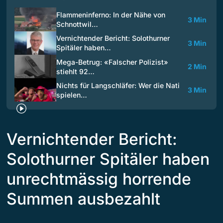
Flammeninferno: In der Nähe von
3 Min
Schnottwil…
Vernichtender Bericht: Solothurner
3 Min
Spitäler haben…
Mega-Betrug: «Falscher Polizist»
2 Min
stiehlt 92…
Nichts für Langschläfer: Wer die Nati
3 Min
spielen…
Vernichtender Bericht:
Solothurner Spitäler haben
unrechtmässig horrende
Summen ausbezahlt