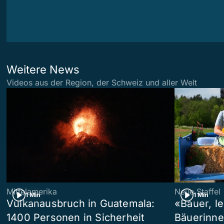
Weitere News
Videos aus der Region, der Schweiz und aller Welt
Mittelamerika
Neue Staffel
1 Min
1 Min
Vulkanausbruch in Guatemala:
«Bauer, l
1400 Personen in Sicherheit
Bäuerinne