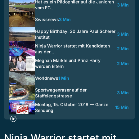
Hat es ein Pädophiler auf die Junioren
3 Min
vom FC…
Swissnews
3 Min
Happy Birthday: 30 Jahre Paul Scherer
3 Min
Institut
Ninja Warrior startet mit Kandidaten
2 Min
aus der…
Meghan Markle und Prinz Harry
2 Min
werden Eltern
Worldnews
1 Min
Sportwagenraser auf der
3 Min
Staffeleggstrasse
Montag, 15. Oktober 2018 — Ganze
15 Min
Sendung
Ninja Warrior startet mit