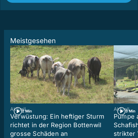
Meistgesehen
Aktuell
Aktuell
2 Min
3 Min
Verwüstung: Ein heftiger Sturm
Pumpe a
richtet in der Region Bottenwil
Schafis
grosse Schäden an
strikte