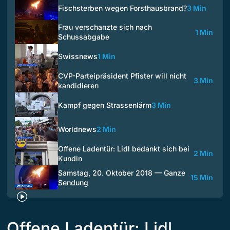
Fischsterben wegen Forsthausbrand?
3 Min
Frau verschanzte sich nach
1 Min
Schussabgabe
Swissnews
1 Min
CVP-Parteipräsident Pfister will nicht
3 Min
kandidieren
Kampf gegen Strassenlärm
3 Min
Worldnews
2 Min
Offene Ladentür: Lidl bedankt sich bei
2 Min
Kundin
Samstag, 20. Oktober 2018 — Ganze
15 Min
Sendung
Offene Ladentür: Lidl