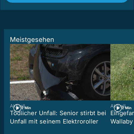
Meistgesehen
Aktuell
Aktuell
2 Min
2 Min
Tödlicher Unfall: Senior stirbt bei
Eingefa
Unfall mit seinem Elektroroller
Wallaby