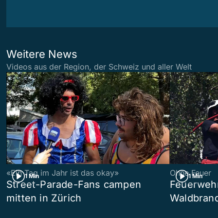
Weitere News
Videos aus der Region, der Schweiz und aller Welt
«Ein Tag im Jahr ist das okay»
Ohne Feuer
1 Min
1 Min
Street-Parade-Fans campen
Feuerwehr 
mitten in Zürich
Waldbrand