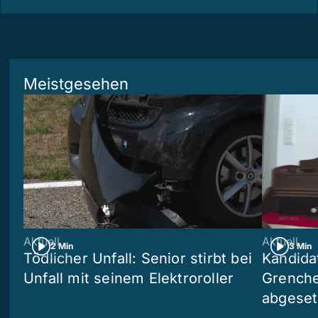
Meistgesehen
Aktuell
Aktuell
2 Min
3 Min
Tödlicher Unfall: Senior stirbt bei
Kandida
Unfall mit seinem Elektroroller
Grenchen
abgeset