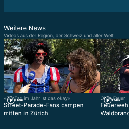
Weitere News
Videos aus der Region, der Schweiz und aller Welt
«Ein Tag im Jahr ist das okay»
Ohne Feuer
1 Min
1 Min
Street-Parade-Fans campen
Feuerwehr 
mitten in Zürich
Waldbrand