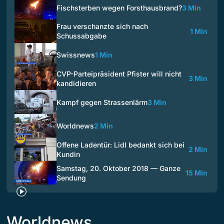
Fischsterben wegen Forsthausbrand?
3 Min
Frau verschanzte sich nach
1 Min
Schussabgabe
Swissnews
1 Min
CVP-Parteipräsident Pfister will nicht
3 Min
kandidieren
Kampf gegen Strassenlärm
3 Min
Worldnews
2 Min
Offene Ladentür: Lidl bedankt sich bei
2 Min
Kundin
Samstag, 20. Oktober 2018 — Ganze
15 Min
Sendung
Worldnews