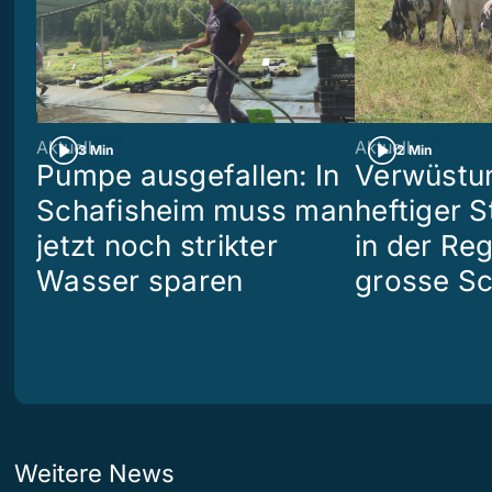
Aktuell
Aktuell
3 Min
2 Min
Pumpe ausgefallen: In
Verwüstun
Schafisheim muss man
heftiger S
jetzt noch strikter
in der Re
Wasser sparen
grosse S
Weitere News