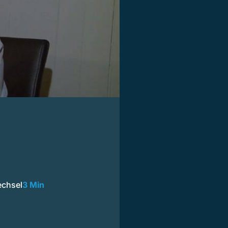
echsel
3 Min