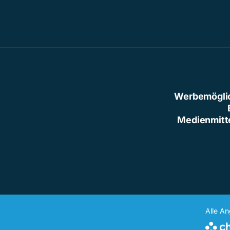
Werbemögli
Medienmitt
Alle A