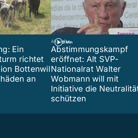
Aktuell
2 Min
g: Ein
Abstimmungskampf
turm richtet
eröffnet: Alt SVP-
gion Bottenwil
Nationalrat Walter
chäden an
Wobmann will mit
Initiative die Neutralitä
schützen