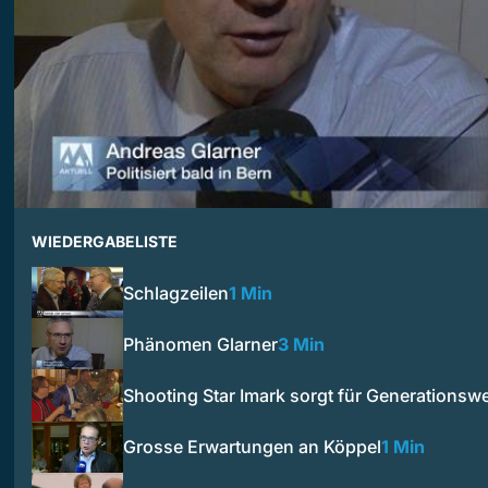
WIEDERGABELISTE
Schlagzeilen
1 Min
Phänomen Glarner
3 Min
Shooting Star Imark sorgt für Generationsw
Grosse Erwartungen an Köppel
1 Min