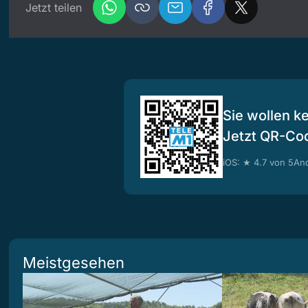
Jetzt teilen
Sie wollen k
Jetzt QR-Co
iOS: ★ 4.7 von 5
And
Meistgesehen