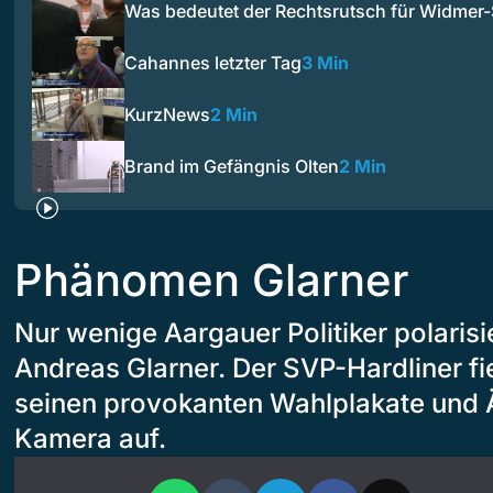
Was bedeutet der Rechtsrutsch für Widmer
Cahannes letzter Tag
3 Min
KurzNews
2 Min
Brand im Gefängnis Olten
2 Min
Phänomen Glarner
Nur wenige Aargauer Politiker polarisi
Andreas Glarner. Der SVP-Hardliner fie
seinen provokanten Wahlplakate und
Kamera auf.