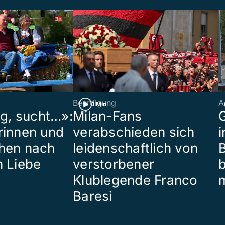
Beerdigung
A
1 Min
ig, sucht…»:
Milan-Fans
G
rinnen und
verabschieden sich
i
hen nach
leidenschaftlich von
B
n Liebe
verstorbener
Klublegende Franco
Baresi