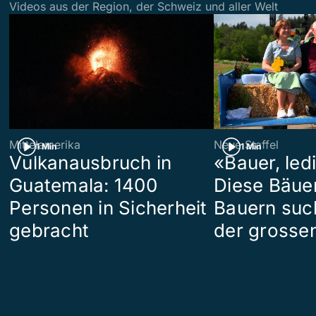
Videos aus der Region, der Schweiz und aller Welt
Mittelamerika
Neue Staffel
1 Min
1 Min
Vulkanausbruch in
«Bauer, led
Guatemala: 1400
Diese Bäue
Personen in Sicherheit
Bauern suc
gebracht
der grosse