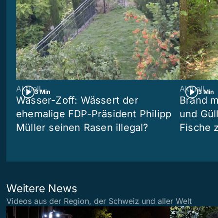
Aktuell
Aktuell
3 Min
3 Min
Wasser-Zoff: Wässert der
Brand m
ehemalige FDP-Präsident Philipp
und Güll
Müller seinen Rasen illegal?
Fische 
Weitere News
Videos aus der Region, der Schweiz und aller Welt