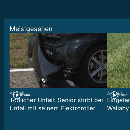
Meistgesehen
Aktuell
Aktuell
2 Min
2 Min
Tödlicher Unfall: Senior stirbt bei
Eingefa
Unfall mit seinem Elektroroller
Wallaby