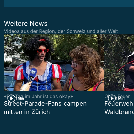
Weitere News
Videos aus der Region, der Schweiz und aller Welt
«Ein Tag im Jahr ist das okay»
Ohne Feuer
1 Min
1 Min
Street-Parade-Fans campen
Feuerwehr 
mitten in Zürich
Waldbrand