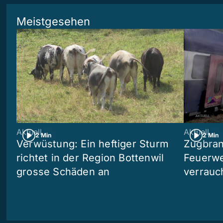
Meistgesehen
Aktuell
Aktuell
2 Min
2 Min
Verwüstung: Ein heftiger Sturm
Zugbran
richtet in der Region Bottenwil
Feuerwe
grosse Schäden an
verrauc