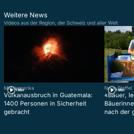
Weitere News
Videos aus der Region, der Schweiz und aller Welt
Mittelamerika
Neue Staffel
1 Min
1 Min
Vulkanausbruch in Guatemala:
«Bauer, l
1400 Personen in Sicherheit
Bäuerinne
gebracht
nach der 