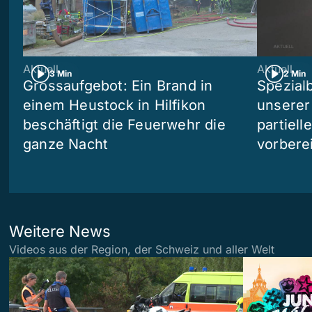
Aktuell
Aktuell
3 Min
2 Min
Grossaufgebot: Ein Brand in
Spezialb
einem Heustock in Hilfikon
unserer
beschäftigt die Feuerwehr die
partiell
ganze Nacht
vorberei
Weitere News
Videos aus der Region, der Schweiz und aller Welt