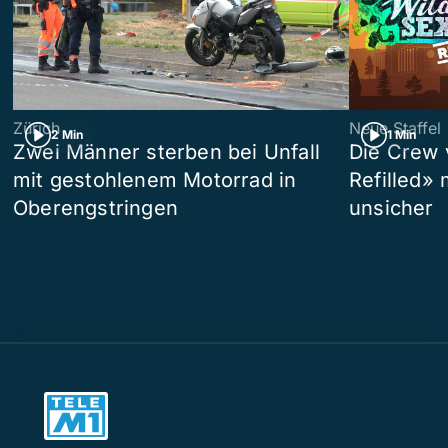
Zürich
Neue Staffel
2 Min
1 Min
Zwei Männer sterben bei Unfall
Die Crew 
mit gestohlenem Motorrad in
Refilled»
Oberengstringen
unsicher