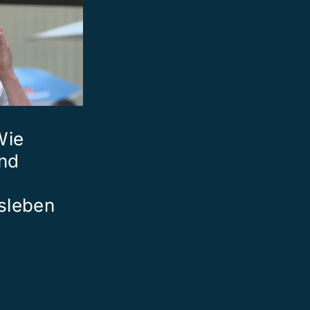
Wie
und
sleben