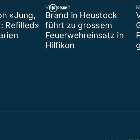
Villmergen
M
2 Min
on «Jung,
Brand in Heustock
: Refilled»
führt zu grossem
arien
Feuerwehreinsatz in
P
Hilfikon