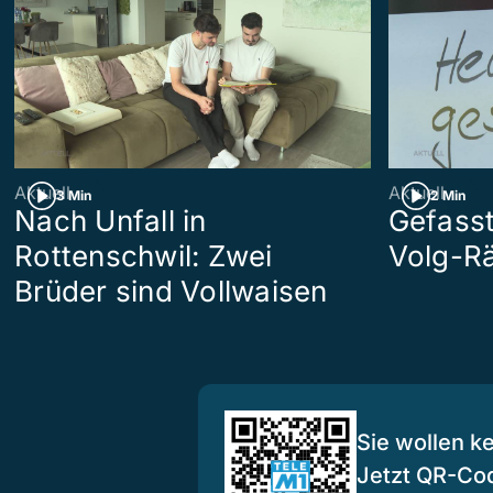
Aktuell
Aktuell
3 Min
2 Min
Nach Unfall in
Gefasst
Rottenschwil: Zwei
Volg-Rä
Brüder sind Vollwaisen
Sie wollen k
Jetzt QR-Co