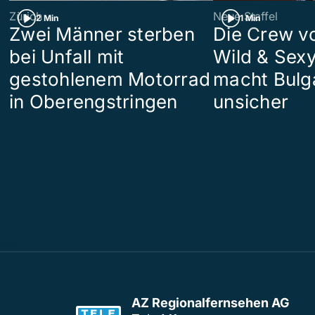
Zürich
Neue Staffel
2 Min
1 Min
Zwei Männer sterben
Die Crew v
bei Unfall mit
Wild & Sexy
gestohlenem Motorrad
macht Bulg
in Oberengstringen
unsicher
AZ Regionalfernsehen AG