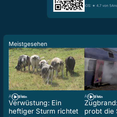
iOS: ★ 4.7 von 5
And
Meistgesehen
Aktuell
Aktuell
2 Min
2 Min
Verwüstung: Ein
Zugbrand:
heftiger Sturm richtet
probt die