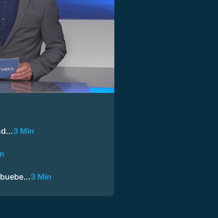
ind…
3 Min
in
libuebe…
3 Min