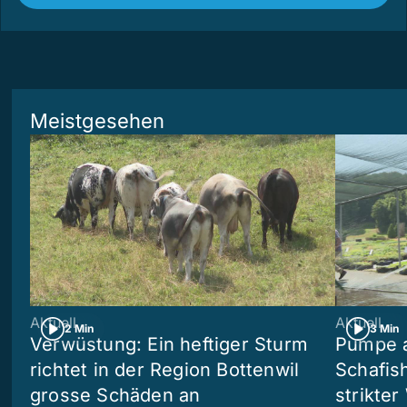
Meistgesehen
Aktuell
Aktuell
2 Min
3 Min
Verwüstung: Ein heftiger Sturm
Pumpe a
richtet in der Region Bottenwil
Schafis
grosse Schäden an
strikte