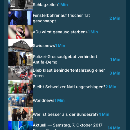
Schlagzeilen
1 Min
Fensterbohrer auf frischer Tat
2 Min
geschnappt
«Du wirst genauso sterben»
1 Min
Swissnews
1 Min
Polizei-Grossaufgebot verhindert
1 Min
Antifa-Demo
Dieb klaut Behindertenfahrzeug einer
3 Min
Toten
Bleibt Schweizer Nati ungeschlagen?
2 Min
Worldnews
1 Min
Wer ist besser als der Bundesrat?
4 Min
Aktuell — Samstag, 7. Oktober 2017 —
14 Min