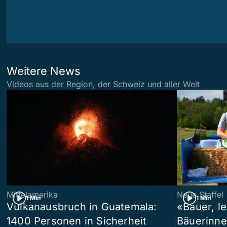
Weitere News
Videos aus der Region, der Schweiz und aller Welt
Mittelamerika
Neue Staffel
1 Min
1 Min
Vulkanausbruch in Guatemala:
«Bauer, l
1400 Personen in Sicherheit
Bäuerinne