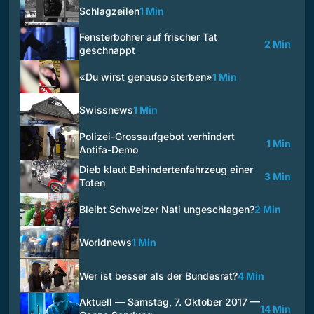
Schlagzeilen
1 Min
Fensterbohrer auf frischer Tat
2 Min
geschnappt
«Du wirst genauso sterben»
1 Min
Swissnews
1 Min
Polizei-Grossaufgebot verhindert
1 Min
Antifa-Demo
Dieb klaut Behindertenfahrzeug einer
3 Min
Toten
Bleibt Schweizer Nati ungeschlagen?
2 Min
Worldnews
1 Min
Wer ist besser als der Bundesrat?
4 Min
Aktuell — Samstag, 7. Oktober 2017 —
14 Min