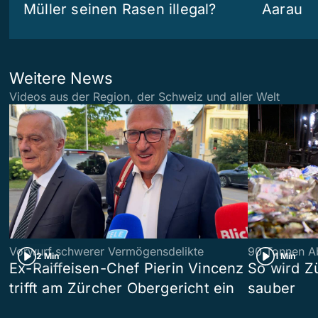
Müller seinen Rasen illegal?
Aarau
Weitere News
Videos aus der Region, der Schweiz und aller Welt
Vorwurf schwerer Vermögensdelikte
90 Tonnen Ab
2 Min
1 Min
Ex-Raiffeisen-Chef Pierin Vincenz
So wird Z
trifft am Zürcher Obergericht ein
sauber