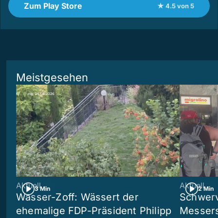
Zum Play Store
★ 4.5 von 5
Meistgesehen
Aktuell
Aktuell
3 Min
2 Min
Wasser-Zoff: Wässert der
Schwerv
ehemalige FDP-Präsident Philipp
Messers