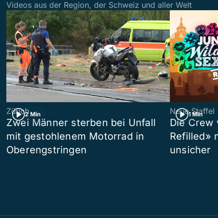
Videos aus der Region, der Schweiz und aller Welt
Zürich
Neue Staffel
2 Min
1 Min
Zwei Männer sterben bei Unfall
Die Crew 
mit gestohlenem Motorrad in
Refilled»
Oberengstringen
unsicher