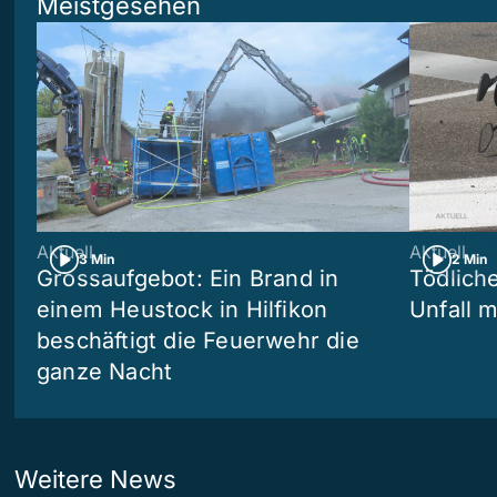
Meistgesehen
Aktuell
Aktuell
3 Min
2 Min
Grossaufgebot: Ein Brand in
Tödliche
einem Heustock in Hilfikon
Unfall m
beschäftigt die Feuerwehr die
ganze Nacht
Weitere News