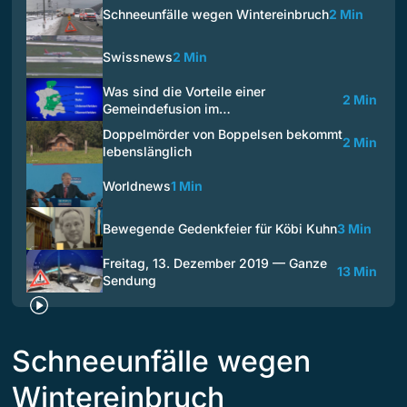
Schneeunfälle wegen Wintereinbruch
2 Min
Swissnews
2 Min
Was sind die Vorteile einer
2 Min
Gemeindefusion im…
Doppelmörder von Boppelsen bekommt
2 Min
lebenslänglich
Worldnews
1 Min
Bewegende Gedenkfeier für Köbi Kuhn
3 Min
Freitag, 13. Dezember 2019 — Ganze
13 Min
Sendung
Schneeunfälle wegen
Wintereinbruch