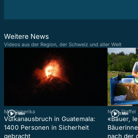
Weitere News
Videos aus der Region, der Schweiz und aller Welt
Mittelamerika
Neue Staffel
1 Min
1 Min
Vulkanausbruch in Guatemala:
«Bauer, l
1400 Personen in Sicherheit
Bäuerinne
gebracht
nach der 