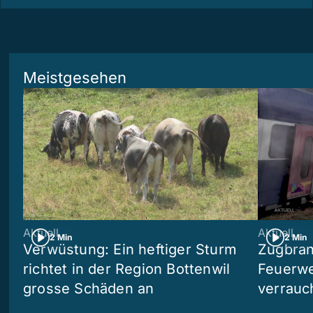
Meistgesehen
Aktuell
Aktuell
2 Min
2 Min
Verwüstung: Ein heftiger Sturm
Zugbran
richtet in der Region Bottenwil
Feuerwe
grosse Schäden an
verrauc