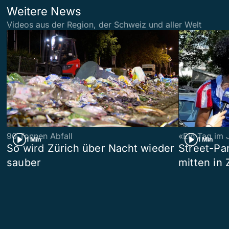
Weitere News
Videos aus der Region, der Schweiz und aller Welt
90 Tonnen Abfall
«Ein Tag im 
1 Min
1 Min
So wird Zürich über Nacht wieder
Street-P
sauber
mitten in 