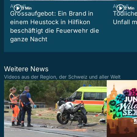
Aktuell
Aktuell
3 Min
2 Min
Grossaufgebot: Ein Brand in
Tödliche
einem Heustock in Hilfikon
Unfall m
beschäftigt die Feuerwehr die
ganze Nacht
Weitere News
Videos aus der Region, der Schweiz und aller Welt