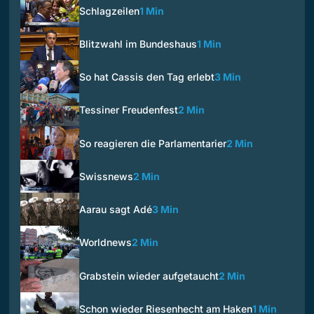
Schlagzeilen
1 Min
Blitzwahl im Bundeshaus
1 Min
So hat Cassis den Tag erlebt
3 Min
Tessiner Freudenfest
2 Min
So reagieren die Parlamentarier
2 Min
Swissnews
2 Min
Aarau sagt Adé
3 Min
Worldnews
2 Min
Grabstein wieder aufgetaucht
2 Min
Schon wieder Riesenhecht am Haken
1 Min