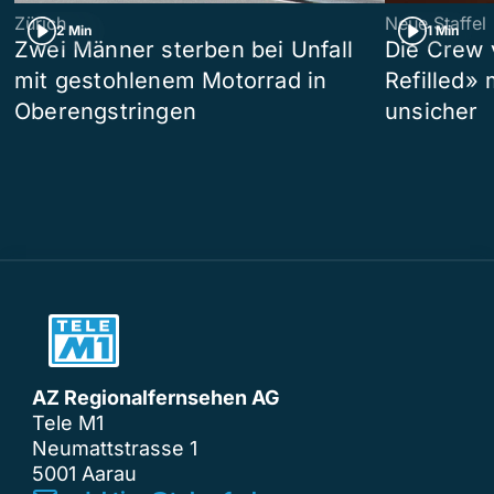
Zürich
Neue Staffel
2 Min
1 Min
Zwei Männer sterben bei Unfall
Die Crew 
mit gestohlenem Motorrad in
Refilled»
Oberengstringen
unsicher
AZ Regionalfernsehen AG
Tele M1
Neumattstrasse 1
5001 Aarau