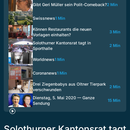
Gibt Geri Müller sein Polit-Comeback?
2 Min
Swissnews
1 Min
Können Restaurants die neuen
3 Min
Vorlagen einhalten?
Solothurner Kantonsrat tagt in
2 Min
Sporthalle
Worldnews
1 Min
Coronanews
1 Min
Drei Ziegenbabys aus Oltner Tierpark
2 Min
verschwunden
Dienstag, 5. Mai 2020 — Ganze
15 Min
Sendung
Solothurner Kantonsrat tagt