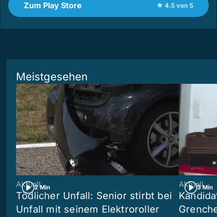
Zum Play Store
★ 4.5 von 5
Meistgesehen
Aktuell
Aktuell
2 Min
3 Min
Tödlicher Unfall: Senior stirbt bei
Kandida
Unfall mit seinem Elektroroller
Grenchen