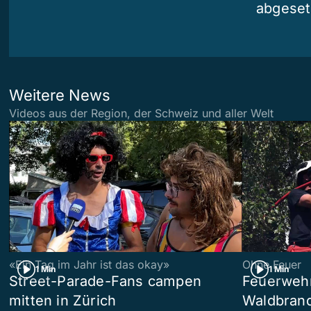
abgeset
Weitere News
Videos aus der Region, der Schweiz und aller Welt
«Ein Tag im Jahr ist das okay»
Ohne Feuer
1 Min
1 Min
Street-Parade-Fans campen
Feuerwehr 
mitten in Zürich
Waldbrand