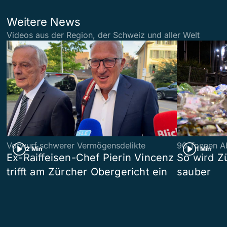
Weitere News
Videos aus der Region, der Schweiz und aller Welt
Vorwurf schwerer Vermögensdelikte
90 Tonnen Ab
2 Min
1 Min
Ex-Raiffeisen-Chef Pierin Vincenz
So wird Z
trifft am Zürcher Obergericht ein
sauber