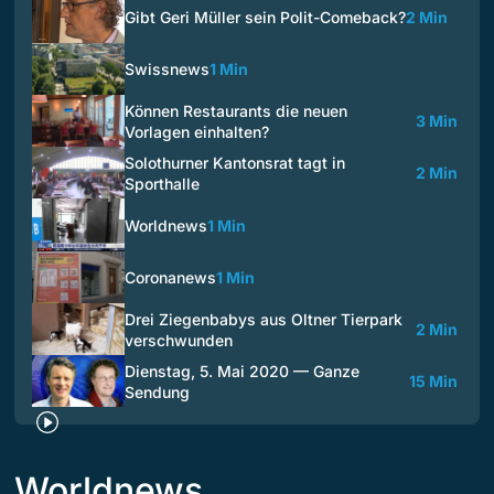
Gibt Geri Müller sein Polit-Comeback?
2 Min
Swissnews
1 Min
Können Restaurants die neuen
3 Min
Vorlagen einhalten?
Solothurner Kantonsrat tagt in
2 Min
Sporthalle
Worldnews
1 Min
Coronanews
1 Min
Drei Ziegenbabys aus Oltner Tierpark
2 Min
verschwunden
Dienstag, 5. Mai 2020 — Ganze
15 Min
Sendung
Worldnews