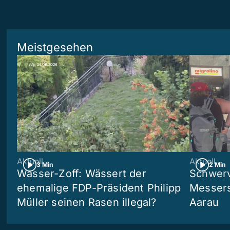
Meistgesehen
Aktuell
Aktuell
3 Min
2 Min
Wasser-Zoff: Wässert der
Schwerv
ehemalige FDP-Präsident Philipp
Messers
Müller seinen Rasen illegal?
Aarau