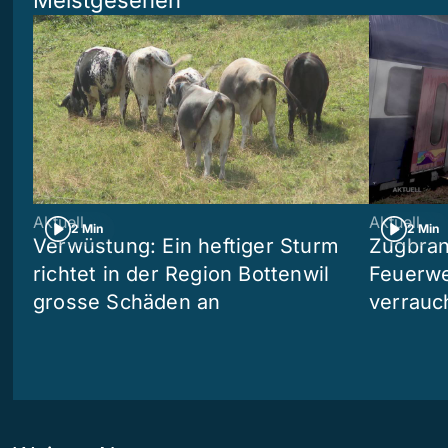
Meistgesehen
Aktuell
Aktuell
2 Min
2 Min
Verwüstung: Ein heftiger Sturm
Zugbran
richtet in der Region Bottenwil
Feuerwe
grosse Schäden an
verrauc