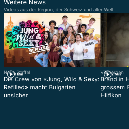
Weitere News
Videos aus der Region, der Schweiz und aller Welt
Neue Staffel
Villmergen
1 Min
2 Min
Die Crew von «Jung, Wild & Sexy:
Brand in 
Refilled» macht Bulgarien
grossem F
unsicher
Hilfikon