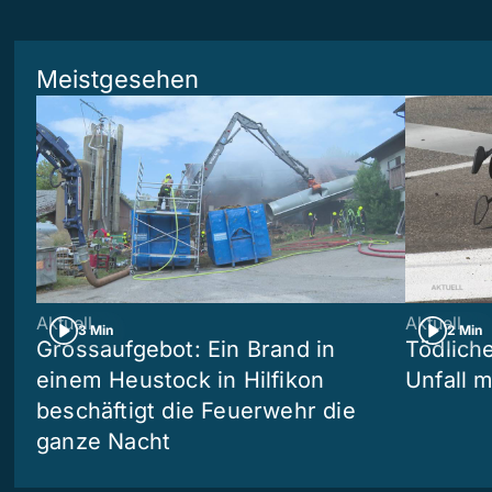
Meistgesehen
Aktuell
Aktuell
3 Min
2 Min
Grossaufgebot: Ein Brand in
Tödliche
einem Heustock in Hilfikon
Unfall m
beschäftigt die Feuerwehr die
ganze Nacht