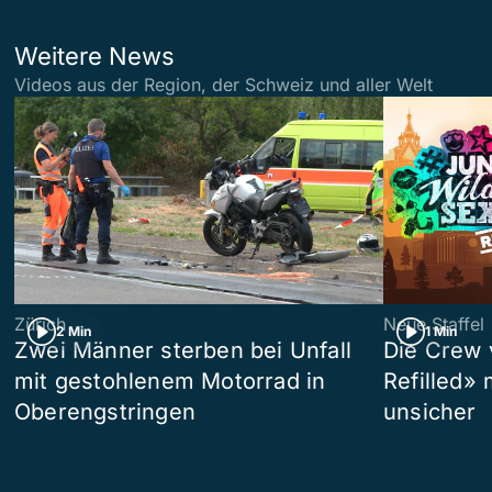
Weitere News
Videos aus der Region, der Schweiz und aller Welt
Zürich
Neue Staffel
2 Min
1 Min
Zwei Männer sterben bei Unfall
Die Crew 
mit gestohlenem Motorrad in
Refilled»
Oberengstringen
unsicher