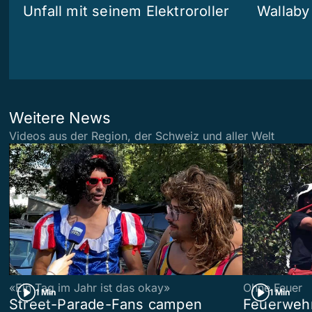
Unfall mit seinem Elektroroller
Wallaby
Weitere News
Videos aus der Region, der Schweiz und aller Welt
«Ein Tag im Jahr ist das okay»
Ohne Feuer
1 Min
1 Min
Street-Parade-Fans campen
Feuerwehr 