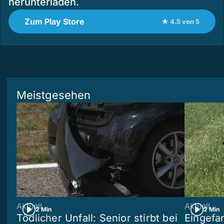
herunterladen.
Zum Play Store
★ 4.5 von 5
Meistgesehen
Aktuell
Aktuell
2 Min
2 Min
Tödlicher Unfall: Senior stirbt bei
Eingefa