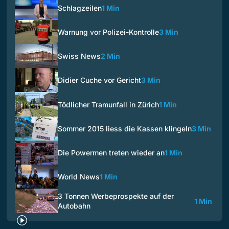
Schlagzeilen
1 Min
Warnung vor Polizei-Kontrolle
3 Min
Swiss News
2 Min
Didier Cuche vor Gericht
3 Min
Tödlicher Tramunfall in Zürich
1 Min
Sommer 2015 liess die Kassen klingeln
3 Min
Die Powermen treten wieder an
1 Min
World News
1 Min
3 Tonnen Werbeprospekte auf der
1 Min
Autobahn