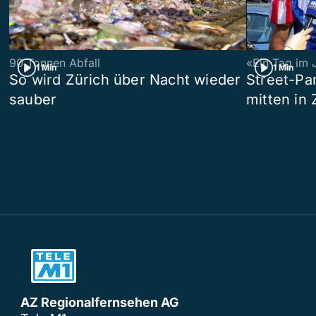
90 Tonnen Abfall
«Ein Tag im 
1 Min
1 Min
So wird Zürich über Nacht wieder
Street-P
sauber
mitten in 
AZ Regionalfernsehen AG