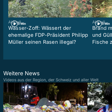
Aktuell
Aktuell
3 Min
3 Min
Wasser-Zoff: Wässert der
Brand m
ehemalige FDP-Präsident Philipp
und Güll
Müller seinen Rasen illegal?
Fische 
Weitere News
Videos aus der Region, der Schweiz und aller Welt