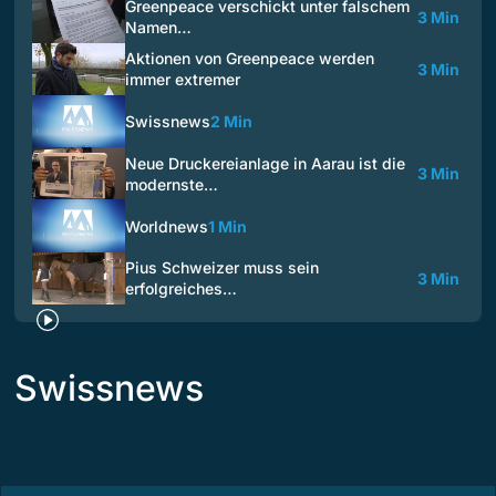
Greenpeace verschickt unter falschem
3 Min
Namen…
Aktionen von Greenpeace werden
3 Min
immer extremer
Swissnews
2 Min
Neue Druckereianlage in Aarau ist die
3 Min
modernste…
Worldnews
1 Min
Pius Schweizer muss sein
3 Min
erfolgreiches…
Swissnews