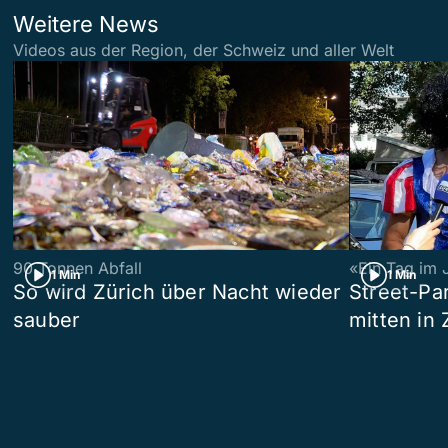
Weitere News
Videos aus der Region, der Schweiz und aller Welt
90 Tonnen Abfall
«Ein Tag im 
1 Min
1 Min
So wird Zürich über Nacht wieder
Street-P
sauber
mitten in 