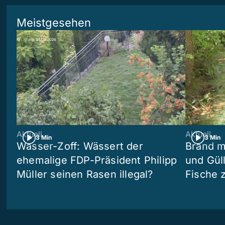
Meistgesehen
Aktuell
Aktuell
3 Min
3 Min
Wasser-Zoff: Wässert der
Brand m
ehemalige FDP-Präsident Philipp
und Güll
Müller seinen Rasen illegal?
Fische 