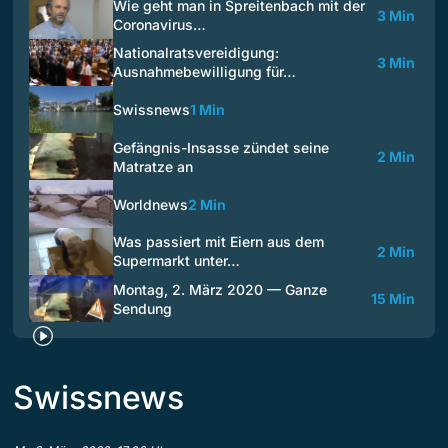
Wie geht man in Spreitenbach mit der
3 Min
Coronavirus…
Nationalratsvereidigung:
3 Min
Ausnahmebewilligung für…
Swissnews
1 Min
Gefängnis-Insasse zündet seine
2 Min
Matratze an
Worldnews
2 Min
Was passiert mit Eiern aus dem
2 Min
Supermarkt unter…
Montag, 2. März 2020 — Ganze
15 Min
Sendung
Swissnews