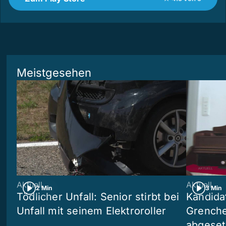
Meistgesehen
Aktuell
Aktuell
2 Min
3 Min
Tödlicher Unfall: Senior stirbt bei
Kandida
Unfall mit seinem Elektroroller
Grenchen
abgeset