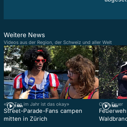
Weitere News
Videos aus der Region, der Schweiz und aller Welt
«Ein Tag im Jahr ist das okay»
Ohne Feuer
1 Min
1 Min
Street-Parade-Fans campen
Feuerwehr 
mitten in Zürich
Waldbrand