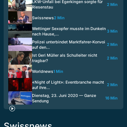
LKW-Unfall bei Egerkingen sorgte für
2 Min
Riesenstau
Swissnews
2 Min
Wettinger Sexopfer musste im Dunkeln
3 Min
nach Hause,…
Polizei unterbindet Marktfahrer-Konvoi
2 Min
auf den…
Ist Geri Müller als Schulleiter nicht
2 Min
tragbar?
Worldnews
1 Min
«Night of Light»: Eventbranche macht
2 Min
auf ihre…
Dienstag, 23. Juni 2020 — Ganze
16 Min
Sendung
Swissnews