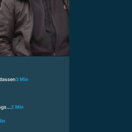
tlassen
3 Min
ungs…
2 Min
Min