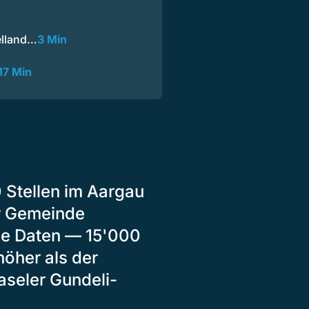
elland…
3 Min
17 Min
0 Stellen im Aargau
r Gemeinde
he Daten — 15'000
höher als der
aseler Gundeli-