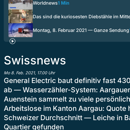
Worldnews
1 Min
Das sind die kuriosesten Diebstähle im Mitt
Montag, 8. Februar 2021 — Ganze Sendung
Swissnews
Mo 8. Feb. 2021, 17.00 Uhr
General Electric baut definitiv fast 43
ab — Wasserzähler-System: Aargaue
Auenstein sammelt zu viele persönlic
Arbeitslose im Kanton Aargau: Quote 
Schweizer Durchschnitt — Leiche in B
Quartier gefunden