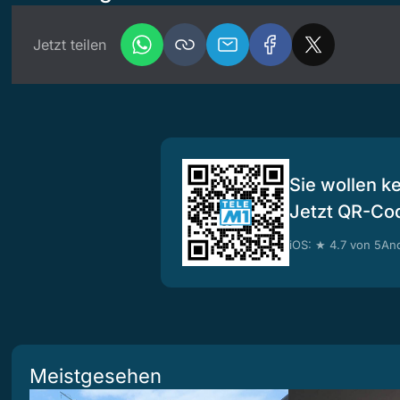
Jetzt teilen
Sie wollen k
Jetzt QR-Co
iOS: ★ 4.7 von 5
And
Meistgesehen