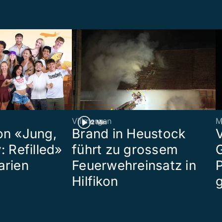
Villmergen
M
2 Min
on «Jung,
Brand in Heustock
: Refilled»
führt zu grossem
arien
Feuerwehreinsatz in
P
Hilfikon