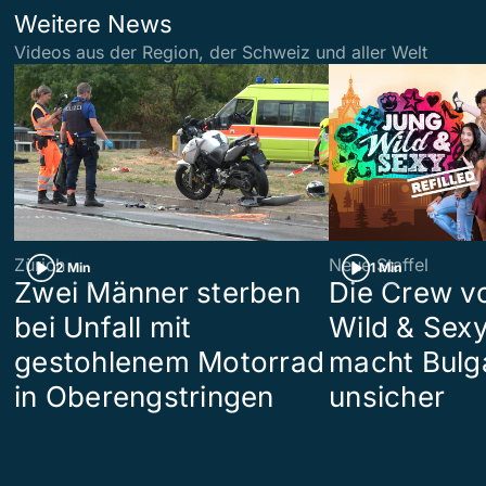
Weitere News
Videos aus der Region, der Schweiz und aller Welt
Zürich
Neue Staffel
2 Min
1 Min
Zwei Männer sterben
Die Crew v
bei Unfall mit
Wild & Sexy
gestohlenem Motorrad
macht Bulg
in Oberengstringen
unsicher