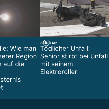
Aktuell
2 Min
lle: Wie man
Tödlicher Unfall:
nserer Region
Senior stirbt bei Unfall
 auf die
mit seinem
Elektroroller
sternis
et