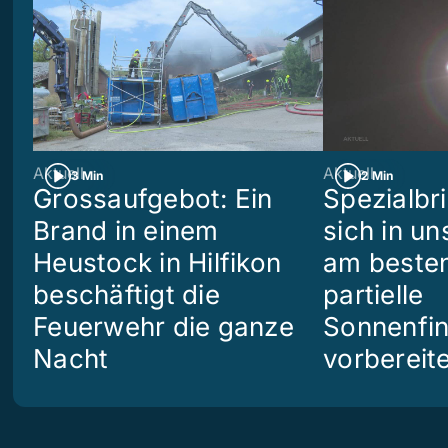
Aktuell
Aktuell
3 Min
2 Min
Grossaufgebot: Ein
Spezialbri
Brand in einem
sich in u
Heustock in Hilfikon
am besten
beschäftigt die
partielle
Feuerwehr die ganze
Sonnenfin
Nacht
vorbereit