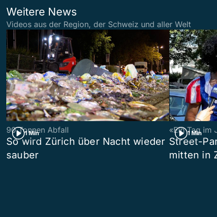
Weitere News
Videos aus der Region, der Schweiz und aller Welt
90 Tonnen Abfall
«Ein Tag im 
1 Min
1 Min
So wird Zürich über Nacht wieder
Street-P
sauber
mitten in 