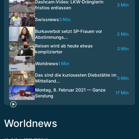
Dashcam-Video: LKW-Dränglerin
3 Min
fristlos entlassen
Swissnews
3 Min
Burkaverbot setzt SP-Frauen vor
2 Min
Abstimmungs…
Reisen wird ab heute etwas
3 Min
komplizierter
Worldnews
1 Min
Das sind die kuriosesten Diebstähle im
3 Min
Mittelland…
Montag, 8. Februar 2021 — Ganze
17 Min
Sendung
Worldnews