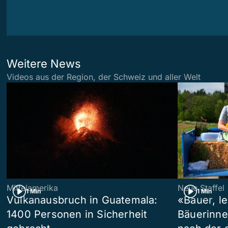
Weitere News
Videos aus der Region, der Schweiz und aller Welt
Mittelamerika
Neue Staffel
1 Min
1 Min
Vulkanausbruch in Guatemala:
«Bauer, l
1400 Personen in Sicherheit
Bäuerinne