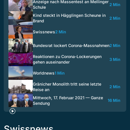
Anzeige nach Massentest an Mellinger
2 Min
Schule
Kind steckt in Hägglingen Scheune in
2 Min
Brand
Swissnews
2 Min
Bundesrat lockert Corona-Massnahmen
2 Min
Reaktionen zu Corona-Lockerungen
3 Min
gehen auseinander
Worldnews
1 Min
Gränicher Monolith tritt seine letzte
2 Min
Reise an
Mittwoch, 17. Februar 2021 — Ganze
16 Min
Sendung
Swissnews