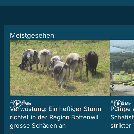
Meistgesehen
Aktuell
Aktuell
2 Min
3 Min
Verwüstung: Ein heftiger Sturm
Pumpe a
richtet in der Region Bottenwil
Schafis
grosse Schäden an
strikte