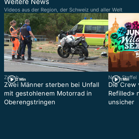
Weitere News
Videos aus der Region, der Schweiz und aller Welt
Zürich
Neue Staffel
2 Min
1 Min
Zwei Männer sterben bei Unfall
Die Crew 
mit gestohlenem Motorrad in
Refilled»
Oberengstringen
unsicher