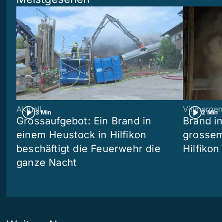
Aktuell
Villmerge
3 Min
2 Min
Grossaufgebot: Ein Brand in
Brand i
einem Heustock in Hilfikon
grossem
beschäftigt die Feuerwehr die
Hilfikon
ganze Nacht