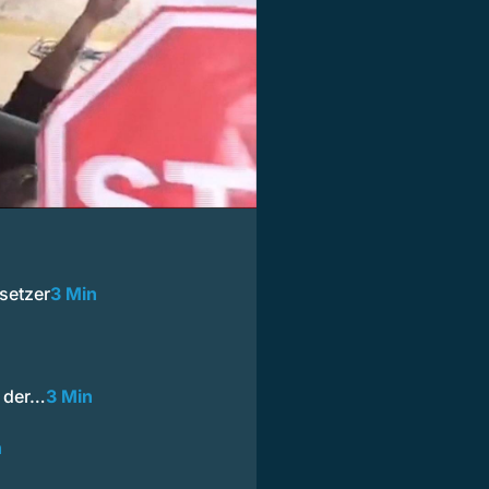
setzer
3 Min
l der…
3 Min
n