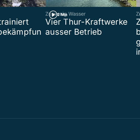
Zu wenig Wasser
Z
2 Min
rainiert
Vier Thur-Kraftwerke
bekämpfun
ausser Betrieb
b