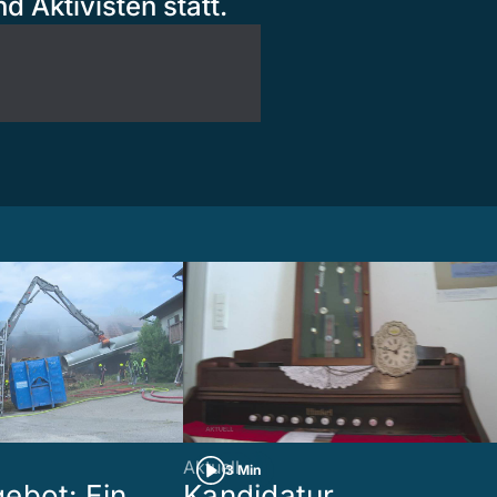
d Aktivisten statt.
Aktuell
3 Min
ebot: Ein
Kandidatur