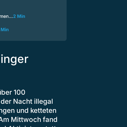
ahmen…
2 Min
 Min
singer
über 100
der Nacht illegal
ngen und ketteten
 Am Mittwoch fand