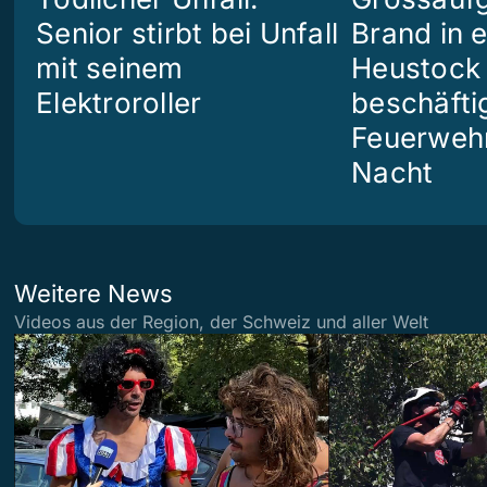
Senior stirbt bei Unfall
Brand in 
mit seinem
Heustock i
Elektroroller
beschäftig
Feuerwehr
Nacht
Weitere News
Videos aus der Region, der Schweiz und aller Welt