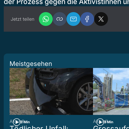
der Prozess gegen die Aktivistinnen un
Jetzt teilen
Meistgesehen
Aktuell
Aktuell
2 Min
3 Min
Tödlicher Unfall:
Grossaufg