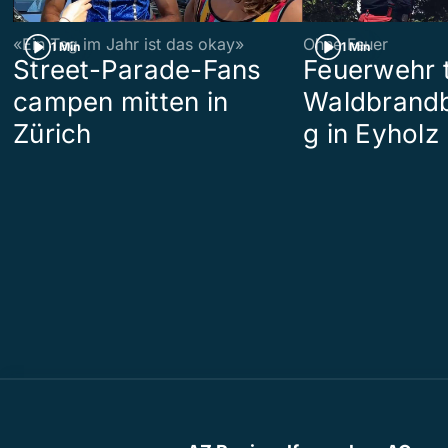
«Ein Tag im Jahr ist das okay»
Ohne Feuer
1 Min
1 Min
Street-Parade-Fans
Feuerwehr t
campen mitten in
Waldbrand
Zürich
g in Eyholz