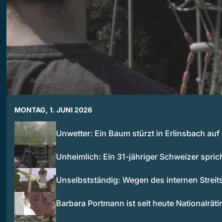
MONTAG, 1. JUNI 2026
Unwetter: Ein Baum stürzt in Erlinsbach auf
Unheimlich: Ein 31-jähriger Schweizer spric
Unselbstständig: Wegen des internen Streit
Barbara Portmann ist seit heute Nationalräti