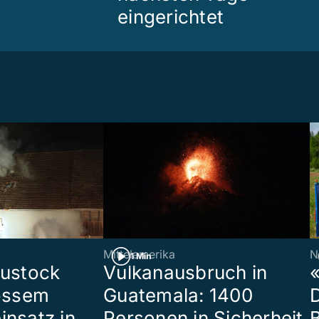
eingerichtet
Mittelamerika
N
1 Min
eustock
Vulkanausbruch in
«
rossem
Guatemala: 1400
insatz in
Personen in Sicherheit