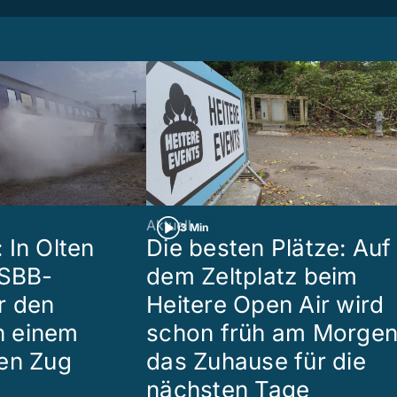
Aktuell
3 Min
 In Olten
Die besten Plätze: Auf
 SBB-
dem Zeltplatz beim
r den
Heitere Open Air wird
in einem
schon früh am Morge
en Zug
das Zuhause für die
nächsten Tage