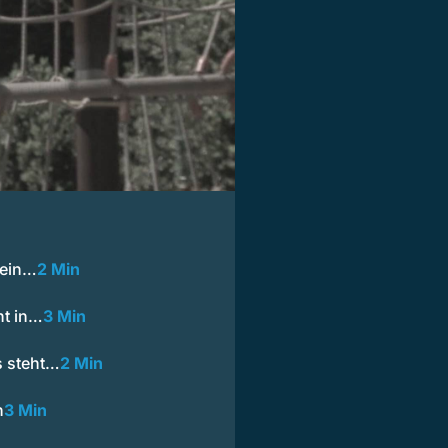
 ein…
2 Min
ht in…
3 Min
s steht…
2 Min
n
3 Min