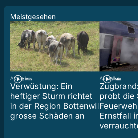
Meistgesehen
Aktuell
Aktuell
2 Min
2 Min
Verwüstung: Ein
Zugbrand:
heftiger Sturm richtet
probt die
in der Region Bottenwil
Feuerweh
grosse Schäden an
Ernstfall 
verraucht