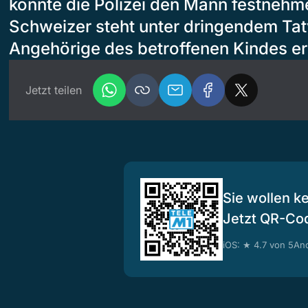
konnte die Polizei den Mann festnehme
Schweizer steht unter dringendem Tat
Angehörige des betroffenen Kindes er
Jetzt teilen
Sie wollen k
Jetzt QR-Co
iOS: ★ 4.7 von 5
And