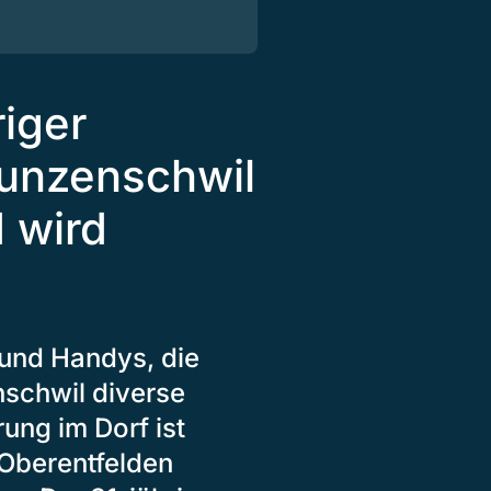
riger
Hunzenschwil
 wird
 und Handys, die
nschwil diverse
ung im Dorf ist
 Oberentfelden