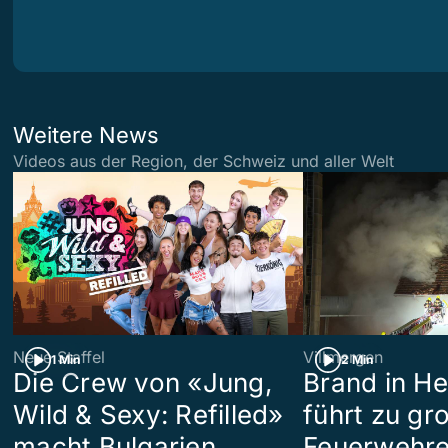
Weitere News
Videos aus der Region, der Schweiz und aller Welt
Neue Staffel
Villmergen
1 Min
2 Min
Die Crew von «Jung,
Brand in H
Wild & Sexy: Refilled»
führt zu g
macht Bulgarien
Feuerwehre