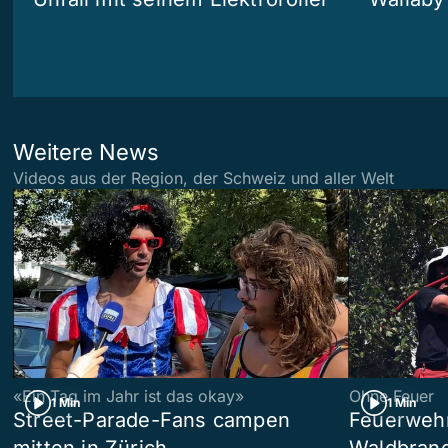
Weitere News
Videos aus der Region, der Schweiz und aller Welt
«Ein Tag im Jahr ist das okay»
Ohne Feuer
1 Min
1 Min
Street-Parade-Fans campen
Feuerwehr 
mitten in Zürich
Waldbrand