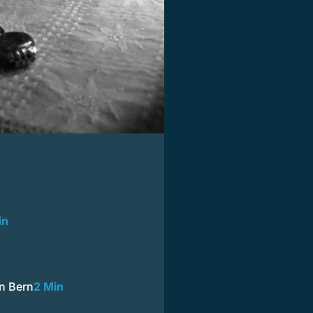
in
in Bern
2 Min