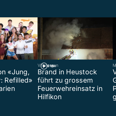
Villmergen
M
2 Min
on «Jung,
Brand in Heustock
: Refilled»
führt zu grossem
arien
Feuerwehreinsatz in
P
Hilfikon