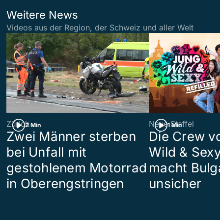
Weitere News
Videos aus der Region, der Schweiz und aller Welt
Zürich
Neue Staffel
2 Min
1 Min
Zwei Männer sterben
Die Crew v
bei Unfall mit
Wild & Sexy
gestohlenem Motorrad
macht Bulg
in Oberengstringen
unsicher