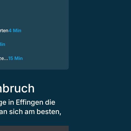
rten
4 Min
Min
nze…
15 Min
inbruch
e in Effingen die
an sich am besten,