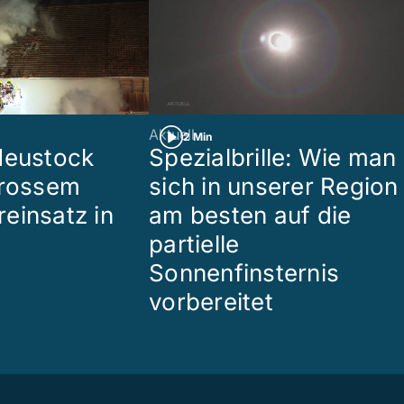
Aktuell
2 Min
Heustock
Spezialbrille: Wie man
grossem
sich in unserer Region
einsatz in
am besten auf die
partielle
Sonnenfinsternis
vorbereitet