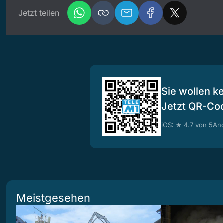
Jetzt teilen
Sie wollen k
Jetzt QR-Co
iOS: ★ 4.7 von 5
And
Meistgesehen