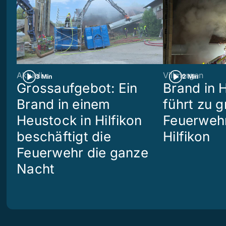
Aktuell
Villmergen
3 Min
2 Min
Grossaufgebot: Ein
Brand in 
Brand in einem
führt zu 
Heustock in Hilfikon
Feuerwehr
beschäftigt die
Hilfikon
Feuerwehr die ganze
Nacht