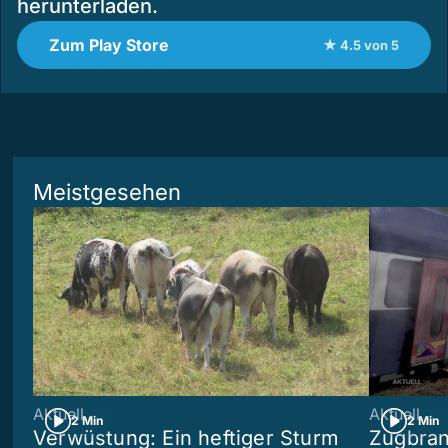
herunterladen.
Zum Play Store
★ 4.5 von 5
Meistgesehen
Aktuell
Aktuell
2 Min
2 Min
Verwüstung: Ein heftiger Sturm
Zugbran