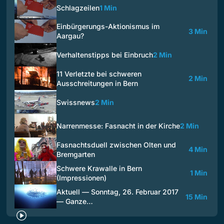
Schlagzeilen
1 Min
Einbürgerungs-Aktionismus im
3 Min
Aargau?
Verhaltenstipps bei Einbruch
2 Min
11 Verletzte bei schweren
2 Min
Ausschreitungen in Bern
Swissnews
2 Min
Narrenmesse: Fasnacht in der Kirche
2 Min
Fasnachtsduell zwischen Olten und
4 Min
Bremgarten
Schwere Krawalle in Bern
1 Min
(Impressionen)
Aktuell — Sonntag, 26. Februar 2017
15 Min
— Ganze…