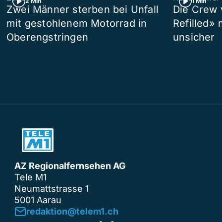
2 Min
1 Min
Zwei Männer sterben bei Unfall
Die Crew 
mit gestohlenem Motorrad in
Refilled»
Oberengstringen
unsicher
AZ Regionalfernsehen AG
Tele M1
Neumattstrasse 1
5001 Aarau
redaktion@telem1.ch