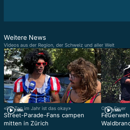
Weitere News
Videos aus der Region, der Schweiz und aller Welt
«Ein Tag im Jahr ist das okay»
Ohne Feuer
1 Min
1 Min
Street-Parade-Fans campen
Feuerwehr 
mitten in Zürich
Waldbrand