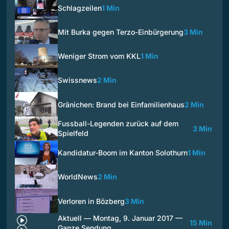
Schlagzeilen
1 Min
Mit Burka gegen Terzo-Einbürgerung
3 Min
Weniger Strom vom KKL
1 Min
Swissnews
2 Min
Gränichen: Brand bei Einfamilienhaus
2 Min
Fussball-Legenden zurück auf dem
3 Min
Spielfeld
Kandidatur-Boom im Kanton Solothurn
1 Min
WorldNews
2 Min
Verloren in Bözberg
3 Min
Aktuell — Montag, 9. Januar 2017 —
15 Min
Ganze Sendung