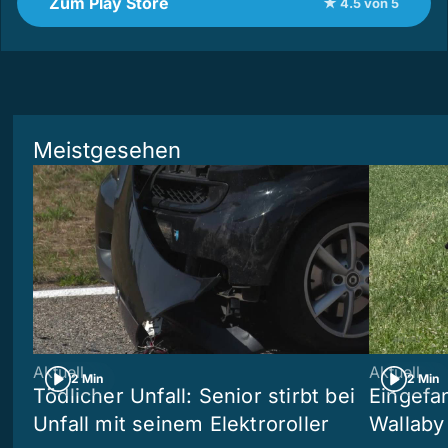
Zum Play Store
★ 4.5 von 5
Meistgesehen
Aktuell
Aktuell
2 Min
2 Min
Tödlicher Unfall: Senior stirbt bei
Eingefa
Unfall mit seinem Elektroroller
Wallaby