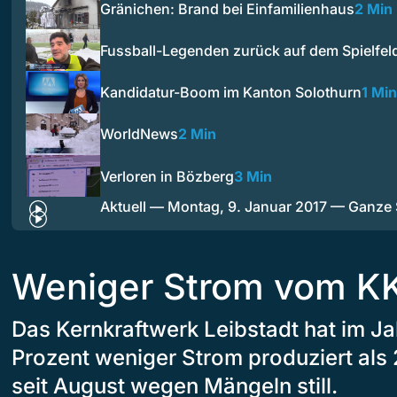
Gränichen: Brand bei Einfamilienhaus
2 Min
Fussball-Legenden zurück auf dem Spielfel
Kandidatur-Boom im Kanton Solothurn
1 Min
WorldNews
2 Min
Verloren in Bözberg
3 Min
Aktuell — Montag, 9. Januar 2017 — Ganze
Weniger Strom vom K
Das Kernkraftwerk Leibstadt hat im J
Prozent weniger Strom produziert als
seit August wegen Mängeln still.