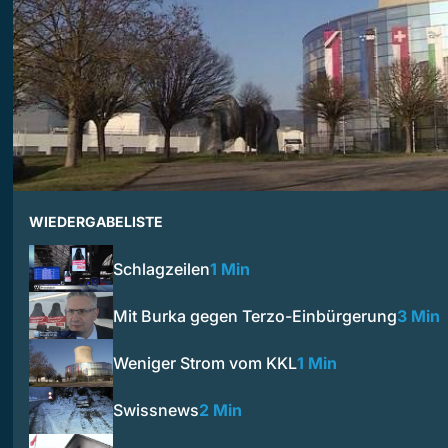
WIEDERGABELISTE
Schlagzeilen
1 Min
Mit Burka gegen Terzo-Einbürgerung
3 Min
Weniger Strom vom KKL
1 Min
Swissnews
2 Min