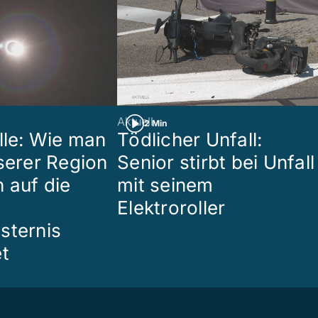
Aktuell
2 Min
lle: Wie man
Tödlicher Unfall:
nserer Region
Senior stirbt bei Unfall
 auf die
mit seinem
Elektroroller
sternis
et