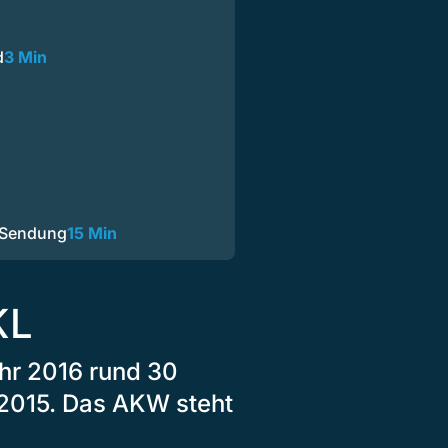
d
3 Min
 Sendung
15 Min
KL
ahr 2016 rund 30
 2015. Das AKW steht