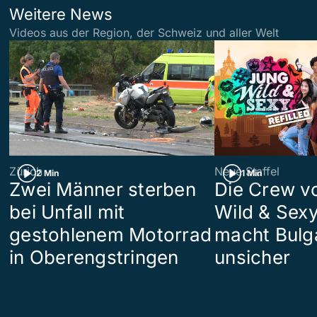
Weitere News
Videos aus der Region, der Schweiz und aller Welt
Zürich
Neue Staffel
2 Min
1 Min
Zwei Männer sterben
Die Crew v
bei Unfall mit
Wild & Sexy
gestohlenem Motorrad
macht Bulg
in Oberengstringen
unsicher