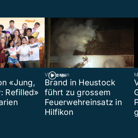
Villmergen
M
2 Min
on «Jung,
Brand in Heustock
: Refilled»
führt zu grossem
arien
Feuerwehreinsatz in
P
Hilfikon