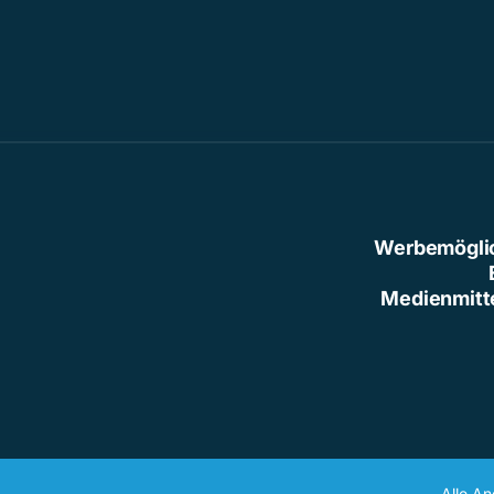
Werbemögli
Medienmitt
Alle A