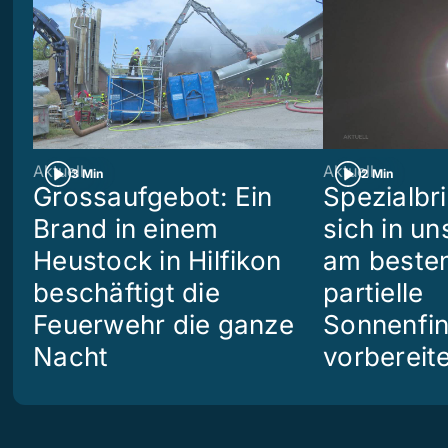
Aktuell
Aktuell
3 Min
2 Min
Grossaufgebot: Ein
Spezialbri
Brand in einem
sich in u
Heustock in Hilfikon
am besten
beschäftigt die
partielle
Feuerwehr die ganze
Sonnenfin
Nacht
vorbereit