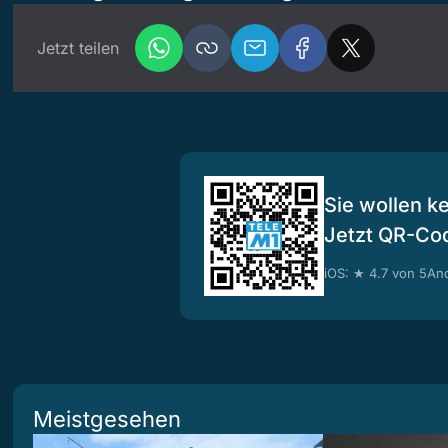
Jetzt teilen
Sie wollen k
Jetzt QR-Co
iOS: ★ 4.7 von 5
And
Meistgesehen