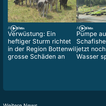
Aktuell
Aktuell
2 Min
3 Min
Verwüstung: Ein
Pumpe aus
heftiger Sturm richtet
Schafish
in der Region Bottenwil
jetzt noch
grosse Schäden an
Wasser s
Weitere News