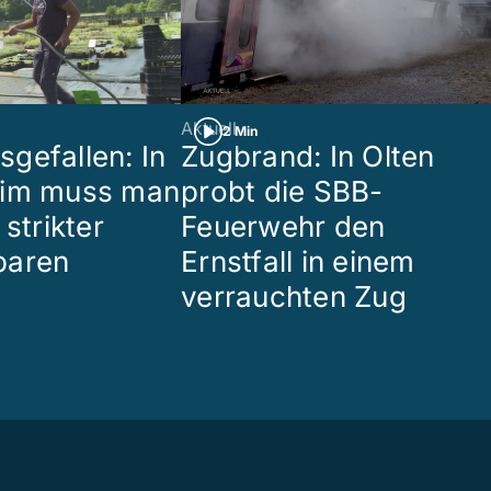
Aktuell
2 Min
gefallen: In
Zugbrand: In Olten
eim muss man
probt die SBB-
 strikter
Feuerwehr den
paren
Ernstfall in einem
verrauchten Zug