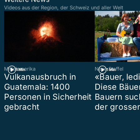
Videos aus der Region, der Schweiz und aller Welt
Mittelamerika
Neue Staffel
1 Min
1 Min
Vulkanausbruch in
«Bauer, led
Guatemala: 1400
Diese Bäue
Personen in Sicherheit
Bauern suc
gebracht
der grosse