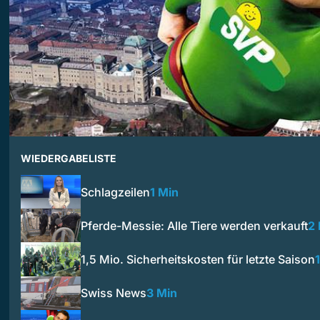
WIEDERGABELISTE
Schlagzeilen
1 Min
Pferde-Messie: Alle Tiere werden verkauft
2
1,5 Mio. Sicherheitskosten für letzte Saison
Swiss News
3 Min