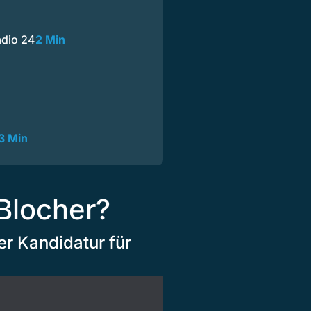
adio 24
2 Min
3 Min
 Blocher?
er Kandidatur für