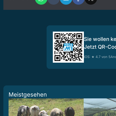
Sie wollen k
Jetzt QR-Co
iOS: ★ 4.7 von 5
And
Meistgesehen