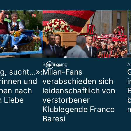
Beerdigung
A
1 Min
ig, sucht…»:
Milan-Fans
G
rinnen und
verabschieden sich
i
hen nach
leidenschaftlich von
B
n Liebe
verstorbener
Klublegende Franco
Baresi