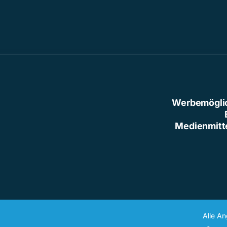
Werbemögli
Medienmitt
Alle A