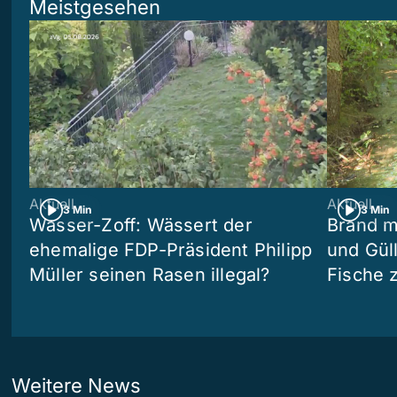
Meistgesehen
Aktuell
Aktuell
3 Min
3 Min
Wasser-Zoff: Wässert der
Brand m
ehemalige FDP-Präsident Philipp
und Güll
Müller seinen Rasen illegal?
Fische 
Weitere News