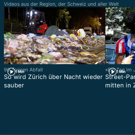
Videos aus der Region, der Schweiz und aller Welt
90 Tonnen Abfall
«Ein Tag im 
1 Min
1 Min
So wird Zürich über Nacht wieder
Street-P
sauber
mitten in 