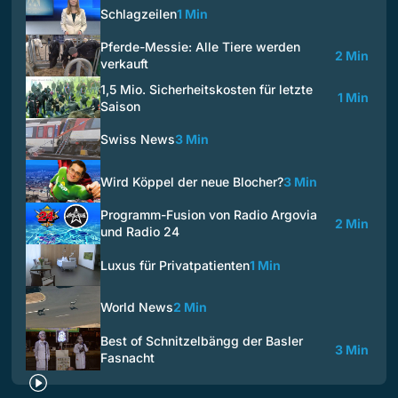
Schlagzeilen
1 Min
Pferde-Messie: Alle Tiere werden
2 Min
verkauft
1,5 Mio. Sicherheitskosten für letzte
1 Min
Saison
Swiss News
3 Min
Wird Köppel der neue Blocher?
3 Min
Programm-Fusion von Radio Argovia
2 Min
und Radio 24
Luxus für Privatpatienten
1 Min
World News
2 Min
Best of Schnitzelbängg der Basler
3 Min
Fasnacht