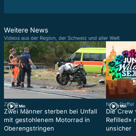
Weitere News
Videos aus der Region, der Schweiz und aller Welt
Zürich
Neue Staffel
2 Min
1 Min
Zwei Männer sterben bei Unfall
Die Crew 
mit gestohlenem Motorrad in
Refilled»
Oberengstringen
unsicher