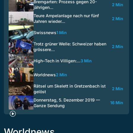
Bremgarten: Prozess gegen 20-
2 Min
jährigen…
Teure Ampelanlage nach nur fünf
2 Min
Jahren wieder…
Swissnews
1 Min
Trotz grüner Welle: Schweizer haben
2 Min
grössere…
High–Tech in Villigen:…
3 Min
Worldnews
2 Min
Rätsel um Skelett in Gretzenbach ist
2 Min
gelöst
Donnerstag, 5. Dezember 2019 —
16 Min
Ganze Sendung
Worldnews