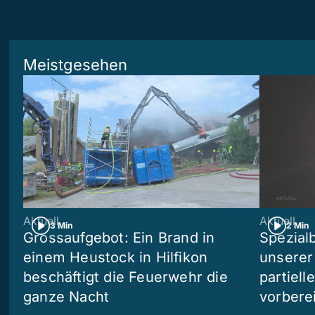
Meistgesehen
Aktuell
Aktuell
3 Min
2 Min
Grossaufgebot: Ein Brand in
Spezialb
einem Heustock in Hilfikon
unserer
beschäftigt die Feuerwehr die
partiell
ganze Nacht
vorberei