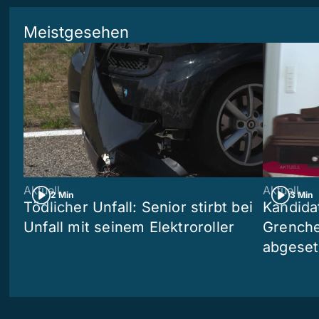
Meistgesehen
Aktuell
Aktuell
2 Min
3 Min
Tödlicher Unfall: Senior stirbt bei
Kandida
Unfall mit seinem Elektroroller
Grenchen
abgeset