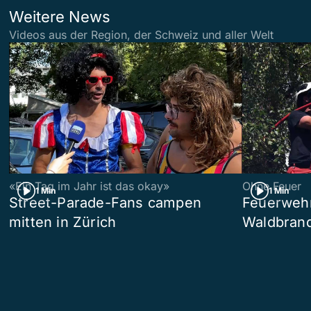
Weitere News
Videos aus der Region, der Schweiz und aller Welt
«Ein Tag im Jahr ist das okay»
Ohne Feuer
1 Min
1 Min
Street-Parade-Fans campen
Feuerwehr 
mitten in Zürich
Waldbrand