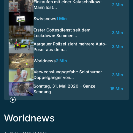
Einkaufen mit einer Kalaschnikow:
2 Min
Mann löst…
Swissnews
1 Min
Erster Gottesdienst seit dem
3 Min
Lockdown: Summen…
Aargauer Polizei zieht mehrere Auto-
3 Min
Poser aus dem…
Worldnews
2 Min
Verwechslungsgefahr: Solothurner
3 Min
Doppelgänger von…
Sonntag, 31. Mai 2020 – Ganze
15 Min
Sendung
Worldnews